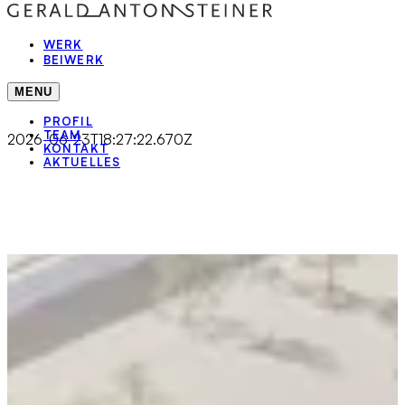
WERK
BEIWERK
MENU
PROFIL
TEAM
2026-06-23T18:27:22.670Z
KONTAKT
AKTUELLES