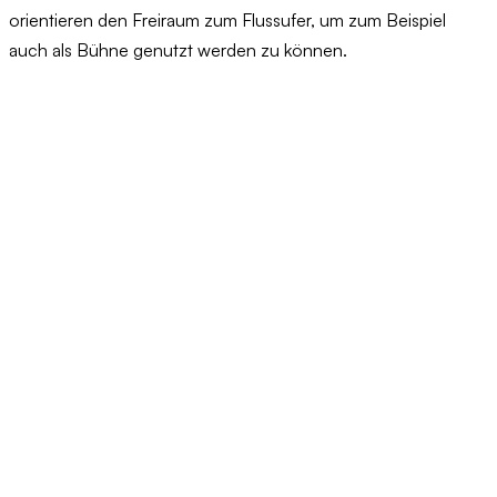
orientieren den Freiraum zum Flussufer, um zum Beispiel
auch als Bühne genutzt werden zu können.
Die Mitte der Insel hingegen bleibt frei und kann als temporäre
Aneignungsfläche angesehen werden. An den
Randbereichen bilden hochstämmige Bäume lichte
Schattenplätze unter Blätterdächern. Im Allgemeinen wird mit
der Baumbepflanzung jedoch sparsam umgegangen,
wodurch eine ungezwungen bespielbare und frei definierbare
Landschaft entsteht. Die Blickbeziehungen zu den
Flachwasserbereichen und zur Donau hin bleiben offen.
Und falls sie fragen: Ja, der Urfahranermarkt bleibt
bestehen!