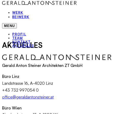
WERK
BEIWERK
MENU
PROFIL
TEAM
KONTAKT
AKTUELLES
AKTUELLES
Gerald Anton Steiner Architekten ZT GmbH
Büro Linz
Landstrasse 16, A-4020 Linz
+43 732 997054 0
office@geraldantonsteiner.at
Büro Wien