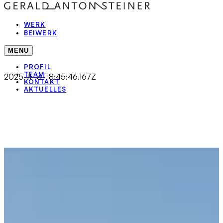
WERK
BEIWERK
MENU
PROFIL
TEAM
2025-11-13T18:45:46.167Z
KONTAKT
AKTUELLES